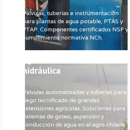
Válvulas, tuberías e instrumentación
para plantas de agua potable, PTAS y
PTAP. Componentes certificados NSF y
cumplimiento normativa NCh.
Soluciones para riego
agrícola e infraestructura
hidráulica
Válvulas automatizadas y tuberías para
riego tecnificado de grandes
extensiones agrícolas. Soluciones para
sistemas de goteo, aspersión y
conducción de agua en el agro chileno.