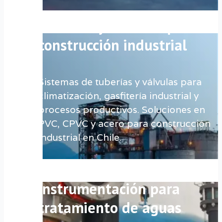
Tuberías y válvulas para
construcción industrial
Sistemas de tuberías y válvulas para
climatización, gasfitería industrial y
procesos productivos. Soluciones en
PVC, CPVC y acero para construcción
industrial en Chile.
Válvulas, tuberías e
instrumentación para
tratamiento de aguas