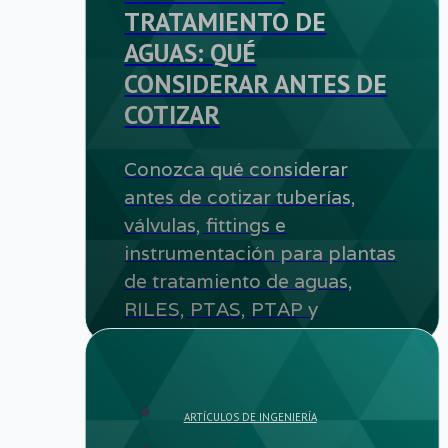
TRATAMIENTO DE
AGUAS: QUÉ
CONSIDERAR ANTES DE
COTIZAR
Conozca qué considerar
antes de cotizar tuberías,
válvulas, fittings e
instrumentación para plantas
de tratamiento de aguas,
RILES, PTAS, PTAP y
procesos industriales.
ARTÍCULOS DE INGENIERÍA