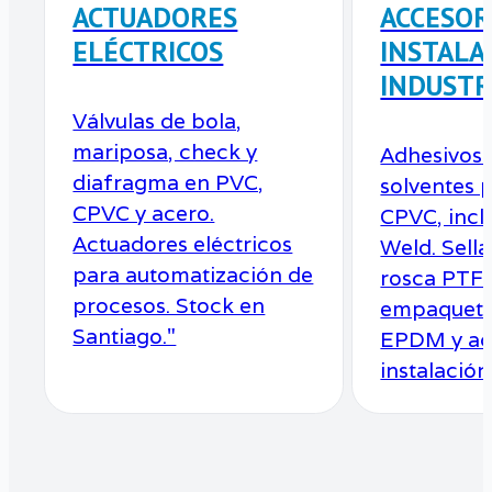
ACTUADORES
ACCESOR
ELÉCTRICOS
INSTALA
INDUSTR
Válvulas de bola,
mariposa, check y
Adhesivos
diafragma en PVC,
solventes 
CPVC y acero.
CPVC, incl
Actuadores eléctricos
Weld. Sell
para automatización de
rosca PTF
procesos. Stock en
empaqueta
Santiago."
EPDM y ac
instalación 