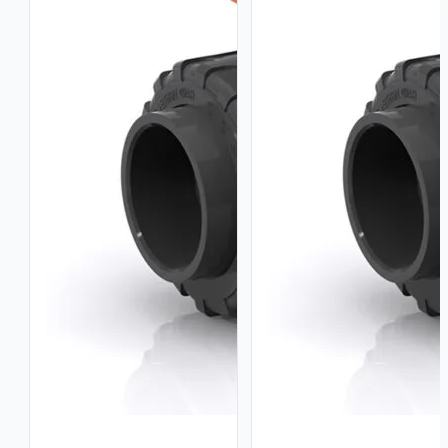
/
EPDM
–
3/4"
cantidad