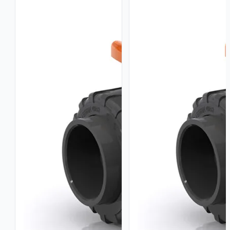
–
–
Asiento
Asiento
PTFE
PTFE
/
/
EPDM
EPDM
–
–
1.5"
1"
cantidad
cantidad