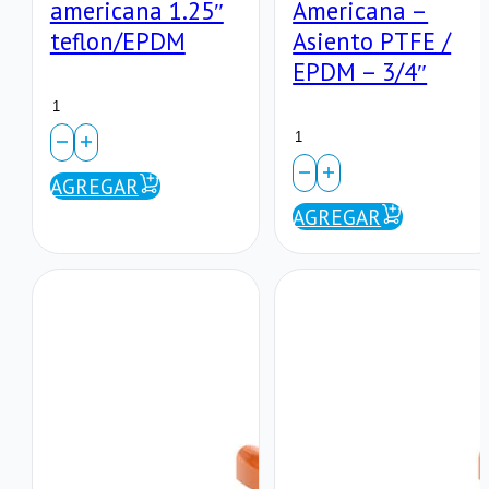
americana 1.25″
Americana –
teflon/EPDM
Asiento PTFE /
EPDM – 3/4″
Válvula
Válvula
bola
de
CPVC
AGREGAR
Bola
AGREGAR
unión
CPVC
americana
Unión
1.25″
Americana
teflon/EPDM
–
cantidad
Asiento
PTFE