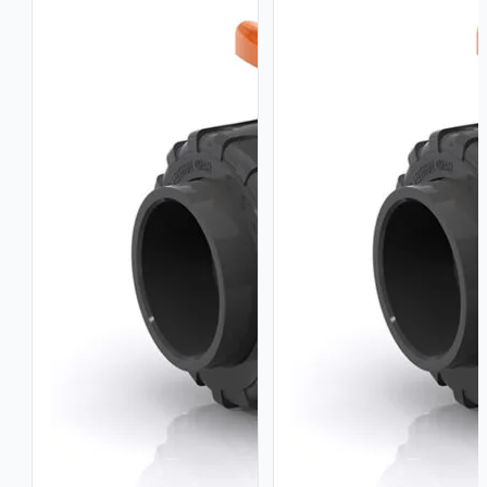
Teflón
PTFE
/
/
EPDM
EPDM
cantidad
–
2"
cantidad