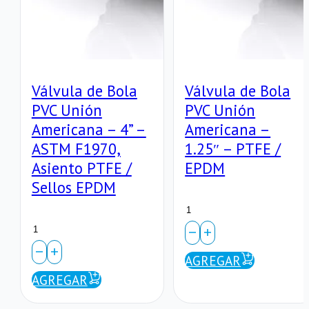
Válvula de Bola
Válvula de Bola
PVC Unión
PVC Unión
Americana – 4” –
Americana –
ASTM F1970,
1.25″ – PTFE /
Asiento PTFE /
EPDM
Sellos EPDM
Válvula
Válvula
de
de
Bola
AGREGAR
Bola
AGREGAR
PVC
PVC