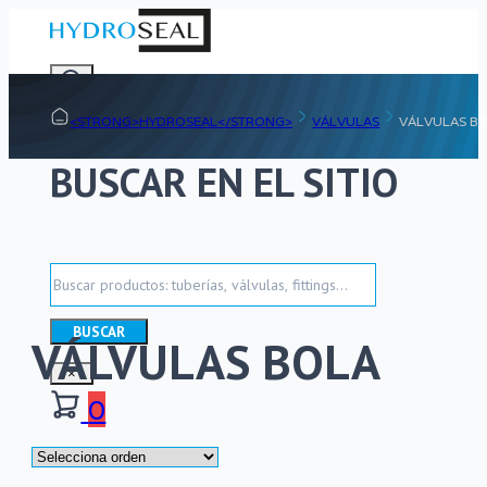
<STRONG>HYDROSEAL</STRONG>
VÁLVULAS
VÁLVULAS B
BUSCAR EN EL SITIO
Buscar
BUSCAR
VÁLVULAS BOLA
×
0