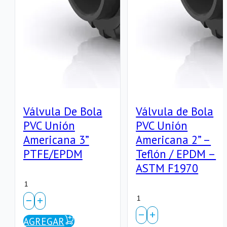
EPDM
cantidad
Válvula De Bola
Válvula de Bola
PVC Unión
PVC Unión
Americana 3”
Americana 2” –
PTFE/EPDM
Teflón / EPDM –
ASTM F1970
Válvula
Válvula
De
de
Bola
AGREGAR