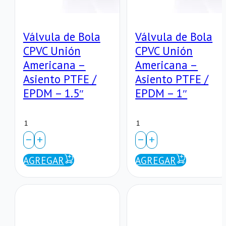
Válvula de Bola
Válvula de Bola
CPVC Unión
CPVC Unión
Americana –
Americana –
Asiento PTFE /
Asiento PTFE /
EPDM – 1.5″
EPDM – 1″
Válvula
Válvula
de
de
Bola
Bola
AGREGAR
AGREGAR
CPVC
CPVC
Unión
Unión
Americana
Americana