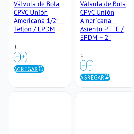
Válvula de Bola
Válvula de Bola
CPVC Unión
CPVC Unión
Americana 1/2″ –
Americana –
Teflón / EPDM
Asiento PTFE /
EPDM – 2″
Válvula
Válvula
de
de
Bola
AGREGAR
Bola
AGREGAR
CPVC
CPVC
Unión
Unión
Americana
Americana
1/2″
–
–
Asiento