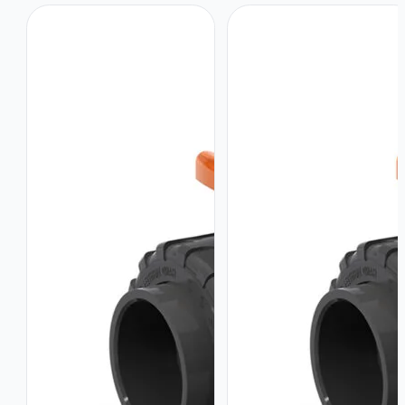
Unión
Unión
Americana
Americana
–
–
1.25"
4”
–
–
PTFE
ASTM
/
F1970,
EPDM
Asiento
cantidad
PTFE
/
Sellos