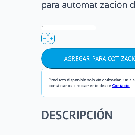
para automatización d
Actuador
Eléctrico
ON/OFF
AGREGAR PARA COTIZACI
150
Nm
Producto disponible solo vía cotización.
Un eje
–
contáctanos directamente desde
Contacto
.
ODL-
015A
DESCRIPCIÓN
–
220