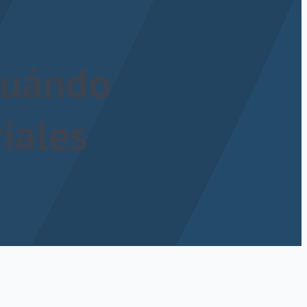
cuándo
riales