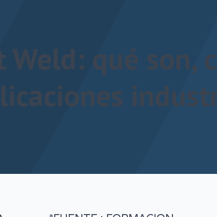
t Weld: qué son, 
licaciones indust