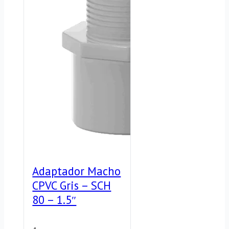
–
20
ASTM
Micras
F1970
cantidad
cantidad
Adaptador Macho
CPVC Gris – SCH
80 – 1.5″
Adaptador