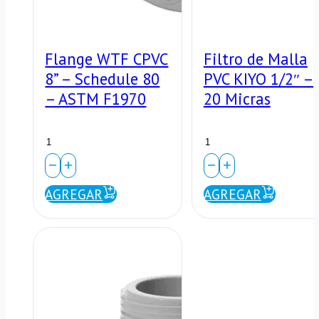
Flange WTF CPVC
Filtro de Malla
8” – Schedule 80
PVC KIYO 1/2″ –
– ASTM F1970
20 Micras
Flange
Filtro
WTF
de
CPVC
Malla
AGREGAR
AGREGAR
8”
PVC
–
KIYO
Schedule
1/2″
80
–