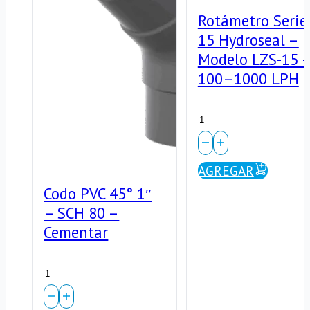
Rotámetro Serie
15 Hydroseal –
Modelo LZS-15 
100–1000 LPH
Rotámetro
Serie
15
AGREGAR
Codo PVC 45° 1″
Hydroseal
– SCH 80 –
-
Cementar
Modelo
Codo
LZS-
PVC
15