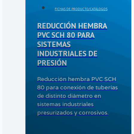
FICHAS DE PRODUCTO/CATÁLOGOS
REDUCCIÓN HEMBRA
PVC SCH 80 PARA
SISTEMAS
INDUSTRIALES DE
PRESIÓN
Reducción hembra PVC SCH
80 para conexión de tuberías
de distinto diámetro en
sistemas industriales
presurizados y corrosivos.