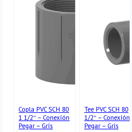
1/4"
cantidad
–
ASTM
D1785
–
Alta
Presión
cantidad
Copla PVC SCH 80
Tee PVC SCH 80
1 1/2″ – Conexión
1/2″ – Conexión
Pegar – Gris
Pegar – Gris