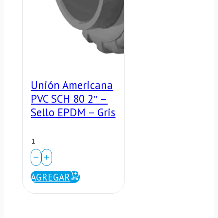
cantidad
Unión Americana
PVC SCH 80 2″ –
Sello EPDM – Gris
Unión
Americana
PVC
AGREGAR
SCH
80