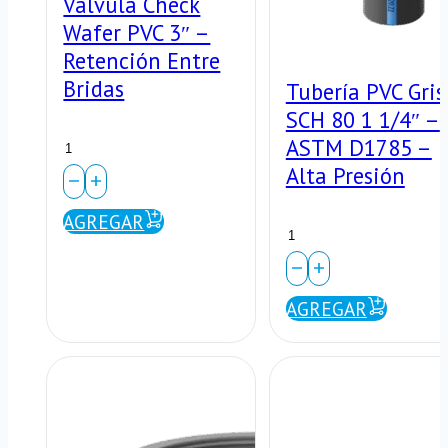
Válvula Check
Wafer PVC 3″ –
Retención Entre
Bridas
Tubería PVC Gris
SCH 80 1 1/4″ –
Válvula
ASTM D1785 –
Alta Presión
Check
Wafer
AGREGAR
Tubería
PVC
PVC
3″
Gris
AGREGAR
–
SCH
Retención
80
Entre
1
Bridas