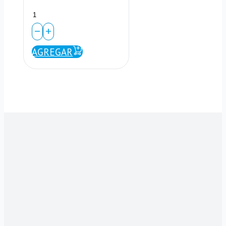
Codo
PVC
90°
AGREGAR
1.25″
–
SCH
80
–
Cementar
cantidad