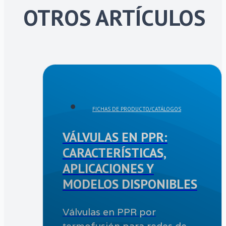
OTROS ARTÍCULOS
FICHAS DE PRODUCTO/CATÁLOGOS
VÁLVULAS EN PPR:
CARACTERÍSTICAS,
APLICACIONES Y
MODELOS DISPONIBLES
Válvulas en PPR por
termofusión para redes de