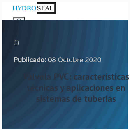
BUSCAR EN EL SITIO
Publicado:
08 Octubre 2020
Buscar
Válvula PVC: características
técnicas y aplicaciones en
BUSCAR
sistemas de tuberías
×
0