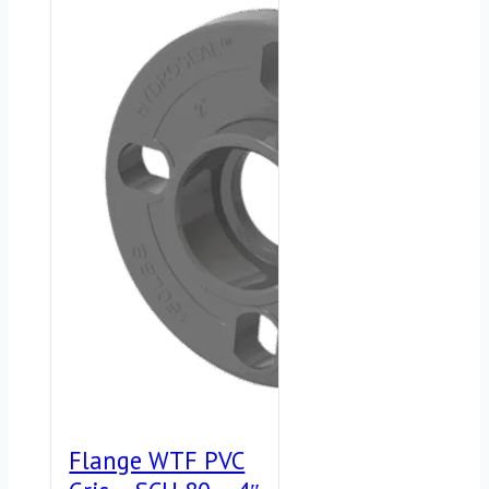
2"
SCH
×
80
3/4"
–
–
Cementar
Conexión
x
Pegar
Roscar
–
cantidad
Gris
cantidad
Flange WTF PVC