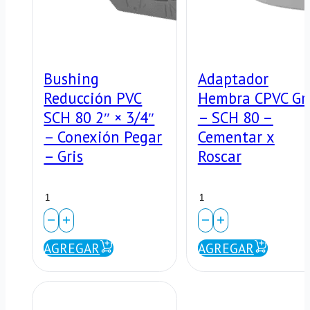
Bushing
Adaptador
Reducción PVC
Hembra CPVC Gri
SCH 80 2″ × 3/4″
– SCH 80 –
– Conexión Pegar
Cementar x
– Gris
Roscar
Bushing
Adaptador
Reducción
Hembra
PVC
CPVC
AGREGAR
AGREGAR
SCH
Gris
80
–