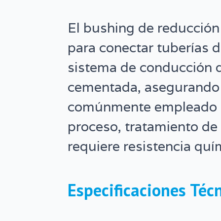
–
Cementar
El bushing de reducción
cantidad
para conectar tuberías d
sistema de conducción d
cementada, asegurando 
comúnmente empleado en
proceso, tratamiento de
requiere resistencia quí
Especificaciones Téc