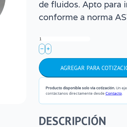
de fluidos. Apto para 
conforme a norma A
Bushing
de
Reducción
AGREGAR PARA COTIZACI
CPVC
Gris
Producto disponible solo vía cotización.
Un eje
–
contáctanos directamente desde
Contacto
.
SCH
80
DESCRIPCIÓN