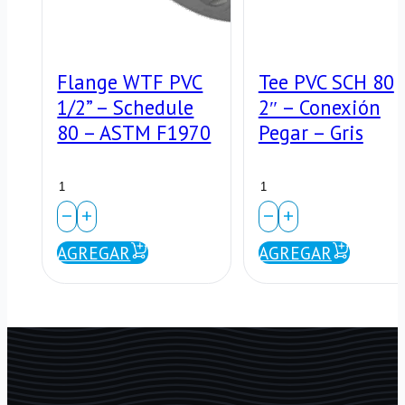
Flange WTF PVC
Tee PVC SCH 80
1/2” – Schedule
2″ – Conexión
80 – ASTM F1970
Pegar – Gris
Flange
Tee
WTF
PVC
PVC
SCH
AGREGAR
AGREGAR
1/2”
80
–
2"
Schedule
–
80
Conexión