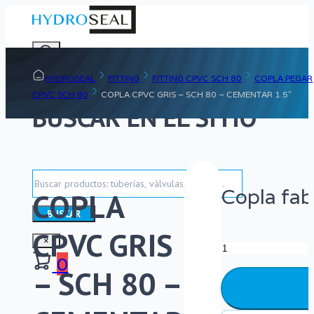
HYDROSEAL
FITTING
FITTING CPVC SCH 80
COPLA PEGAR
CPVC SCH 80
COPLA CPVC GRIS – SCH 80 – CEMENTAR 1.5″
BUSCAR EN EL SITIO
Buscar
Copla fab
COPLA
BUSCAR
CPVC GRIS
Copla
×
0
CPVC
– SCH 80 –
Gris