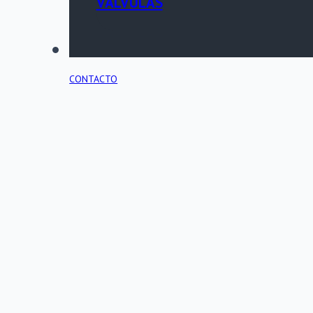
VÁLVULAS
PORTAL TÉCNICO
CONTACTO
INICIO
SOBRE HYDROSEAL
CENTRO DE RECURSOS
TIENDA
ACCESORIOS