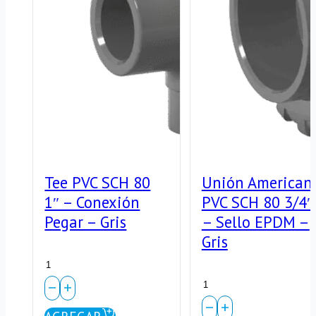
Tee PVC SCH 80
Unión American
1″ – Conexión
PVC SCH 80 3/4″
Pegar – Gris
– Sello EPDM –
Gris
Tee
Unión
PVC
Americana
SCH