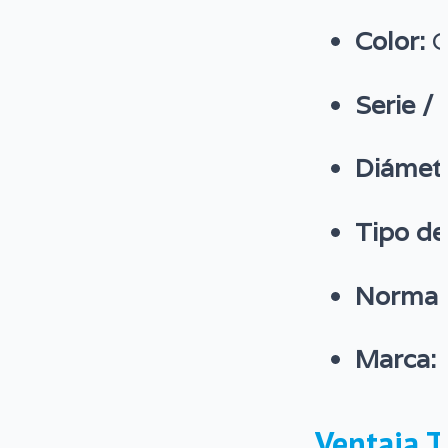
Color:
G
Serie /
Diámetr
Tipo de
Norma d
Marca:
Ventaja T