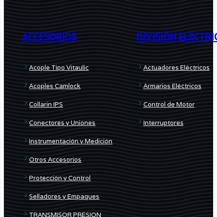
–
Pegar
ASTM
–
ACCESORIOS
DIVISIÓN ELÉCTRI
F1970
Gris
cantidad
cantidad
Acople Tipo Vitaulic
Actuadores Eléctricos
Acoples Camlock
Armarios Eléctricos
Collarin IPS
Control de Motor
Conectores y Uniones
Interruptores
Instrumentación y Medición
Otros Accesorios
Protección y Control
Selladores y Empaques
TRANSMISOR PRESION