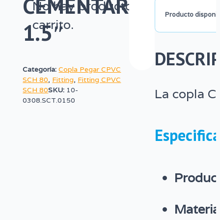
CEMENTAR
No hay productos en el
–
Producto disponibl
carrito.
SCH
1.5″
80
DESCRI
–
Categoría:
Copla Pegar CPVC
Cementar
SCH 80
,
Fitting
,
Fitting CPVC
La copla C
SCH 80
SKU:
10-
1.5″
0308.SCT.0150
cantidad
Especific
Product
Material