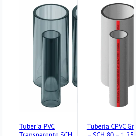
Tubería PVC
Tubería CPVC Gri
Transparente SCH
– SCH 80 – 1.25