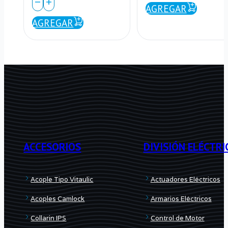
CPVC
Gris
AGREGAR
Gris
AGREGAR
1”
SCH
–
80
Schedule
1"
80
–
–
ASTM
ASTM
D1785
D1785
ACCESORIOS
DIVISIÓN ELÉCTRI
–
cantidad
Alta
Acople Tipo Vitaulic
Actuadores Eléctricos
Presión
Acoples Camlock
Armarios Eléctricos
cantidad
Collarin IPS
Control de Motor