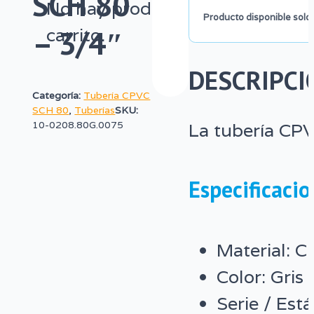
SCH 80
–
No hay productos en el
Producto disponible solo 
SCH
– 3/4″
carrito.
80
DESCRIPCI
–
Categoría:
Tubería CPVC
3/4″
SCH 80
,
Tuberías
SKU:
La tubería CPV
10-0208.80G.0075
cantidad
Especificacio
Material: 
Color: Gris
Serie / Est