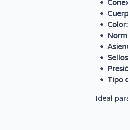
Conex
Cuerp
Color:
Norma
Asient
Sellos:
Presi
Tipo d
Ideal par