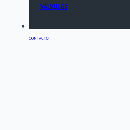
VÁLVULAS
PORTAL TÉCNICO
CONTACTO
INICIO
SOBRE HYDROSEAL
CENTRO DE RECURSOS
TIENDA