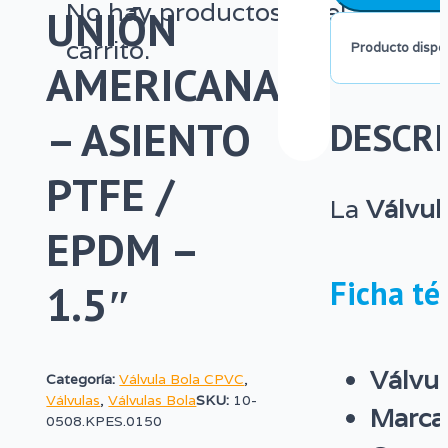
No hay productos en el
UNIÓN
CPVC
carrito.
Producto dispon
Unión
AMERICANA
American
– ASIENTO
DESCRI
–
PTFE /
Asiento
La
Válvul
PTFE
EPDM –
/
Ficha té
1.5″
EPDM
–
1.5"
Válvul
Categoría:
Válvula Bola CPVC
,
Válvulas
,
Válvulas Bola
SKU:
10-
cantidad
Marca
0508.KPES.0150