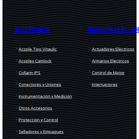
–
Asiento
Teflón
PTFE
ACCESORIOS
DIVISIÓN ELÉCTRI
/
/
EPDM
EPDM
Acople Tipo Vitaulic
Actuadores Eléctricos
–
–
Acoples Camlock
Armarios Eléctricos
ASTM
2"
Collarin IPS
Control de Motor
F1970
cantidad
Conectores y Uniones
Interruptores
cantidad
Instrumentación y Medición
Otros Accesorios
Protección y Control
Selladores y Empaques