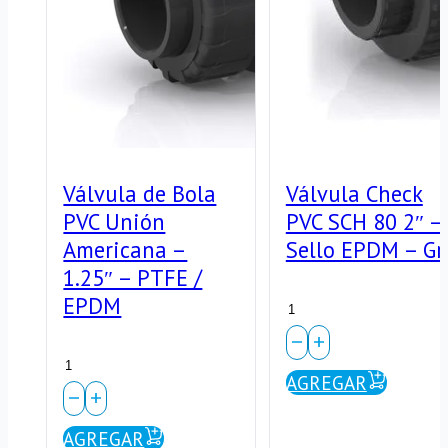
Válvula de Bola
Válvula Check
PVC Unión
PVC SCH 80 2″ –
Americana –
Sello EPDM – Gr
1.25″ – PTFE /
Válvula
EPDM
Check
Válvula
PVC
AGREGAR
de
SCH
Bola
AGREGAR