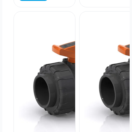
80
PVC
2"
Unión
–
Americana
Sello
–
EPDM
1.25"
–
–
Gris
PTFE
cantidad
/
EPDM
cantidad