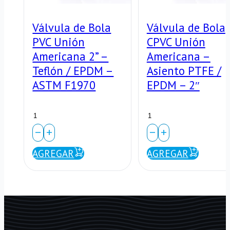
Válvula de Bola
Válvula de Bola
PVC Unión
CPVC Unión
Americana 2” –
Americana –
Teflón / EPDM –
Asiento PTFE /
ASTM F1970
EPDM – 2″
Válvula
Válvula
de
de
Bola
Bola
AGREGAR
AGREGAR
PVC
CPVC
Unión
Unión
Americana
Americana
2”
–