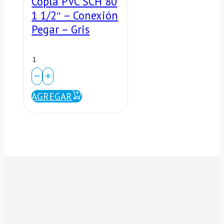
Copla PVC SCH 80
1 1/2″ – Conexión
Pegar – Gris
Copla
PVC
SCH
AGREGAR
80
1
1/2"
–
Conexión
Pegar