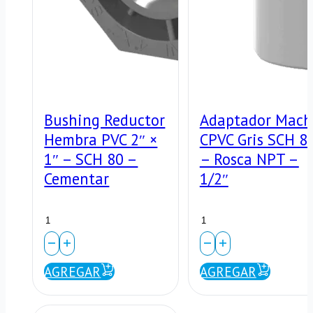
cantidad
Bushing Reductor
Adaptador Mach
Hembra PVC 2″ ×
CPVC Gris SCH 8
1″ – SCH 80 –
– Rosca NPT –
Cementar
1/2″
Bushing
Adaptador
Reductor
Macho
Hembra
CPVC
AGREGAR
AGREGAR
PVC
Gris