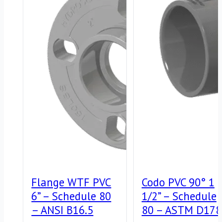
Flange WTF PVC
Codo PVC 90° 1
6” – Schedule 80
1/2” – Schedule
– ANSI B16.5
80 – ASTM D178