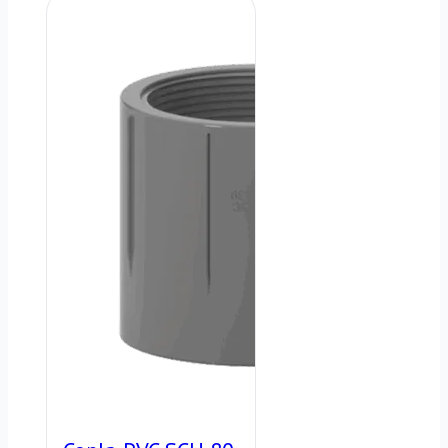
2″
SCH
×
80
1″
–
–
Rosca
SCH
NPT
80
–
–
1/2"
Cementar
cantidad
cantidad