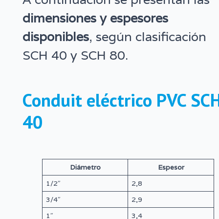
dimensiones y espesores
disponibles
, según clasificación
SCH 40 y SCH 80.
Conduit eléctrico PVC SC
40
Diámetro
Espesor
1/2″
2,8
3/4″
2,9
1″
3,4