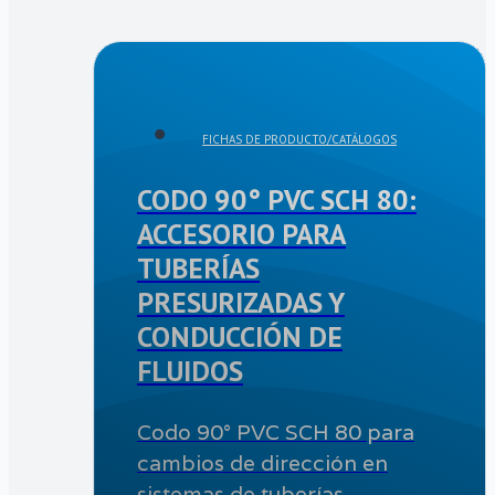
FICHAS DE PRODUCTO/CATÁLOGOS
CODO 90° PVC SCH 80:
ACCESORIO PARA
TUBERÍAS
PRESURIZADAS Y
CONDUCCIÓN DE
FLUIDOS
Codo 90° PVC SCH 80 para
cambios de dirección en
sistemas de tuberías