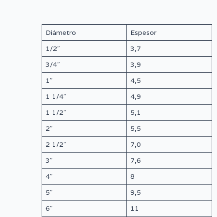
Diámetro
Espesor
1/2″
3,7
3/4″
3,9
1″
4,5
1 1/4″
4,9
1 1/2″
5,1
2″
5,5
2 1/2″
7,0
3″
7,6
4″
8
5″
9,5
6″
11