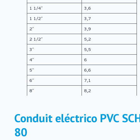
1 1/4″
3,6
1 1/2″
3,7
2″
3,9
2 1/2″
5,2
3″
5,5
4″
6
5″
6,6
6″
7,1
8″
8,2
Conduit eléctrico PVC SC
80